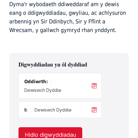
Dyma'r wybodaeth ddiweddaraf am y dewis
eang o ddigwyddiadau, gwyliau, ac achlysuron
arbennig yn Sir Ddinbych, Sir y Fflint a
Wrecsam, y gallwch gymryd rhan ynddynt.
Digwyddiadau yn ôl dyddiad
Oddiwrth:
I:
Hidlo digwyddiadau