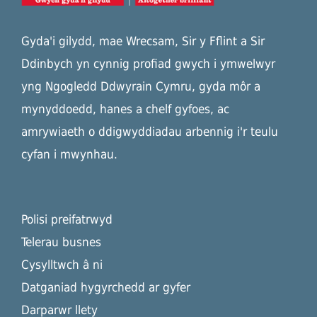
Gyda'i gilydd, mae Wrecsam, Sir y Fflint a Sir
Ddinbych yn cynnig profiad gwych i ymwelwyr
yng Ngogledd Ddwyrain Cymru, gyda môr a
mynyddoedd, hanes a chelf gyfoes, ac
amrywiaeth o ddigwyddiadau arbennig i'r teulu
cyfan i mwynhau.
Polisi preifatrwyd
Telerau busnes
Cysylltwch â ni
Datganiad hygyrchedd ar gyfer
Darparwr llety