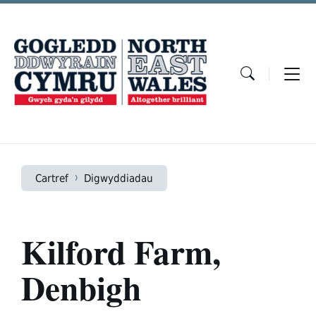
Skip
Skip
Skip
to
to
to
content
main
footer
navigation
Cartref
Digwyddiadau
Kilford Farm,
Denbigh