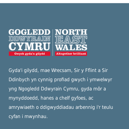
Gyda'i gilydd, mae Wrecsam, Sir y Fflint a Sir
Ddinbych yn cynnig profiad gwych i ymwelwyr
yng Ngogledd Ddwyrain Cymru, gyda môr a
mynyddoedd, hanes a chelf gyfoes, ac
amrywiaeth o ddigwyddiadau arbennig i'r teulu
cyfan i mwynhau.