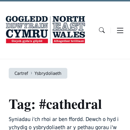
Skip
Skip
Skip
to
to
to
content
main
footer
navigation
Cartref
Ysbrydoliaeth
Tag: #cathedral
Syniadau i'ch rhoi ar ben ffordd. Dewch o hyd i
ychydig o ysbrydoliaeth ar y pethau gorau i'w