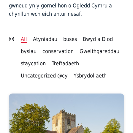
gwneud yn y gornel hon o Ogledd Cymru a
chynlluniwch eich antur nesaf.
All
Atyniadau
buses
Bwyd a Diod
bysiau
conservation
Gweithgareddau
staycation
Treftadaeth
Uncategorized @cy
Ysbrydoliaeth
St
Asaph
Cathedral.