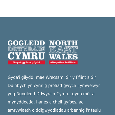
Gyda'i gilydd, mae Wrecsam, Sir y Fflint a Sir
Ddinbych yn cynnig profiad gwych i ymwelwyr
yng Ngogledd Ddwyrain Cymru, gyda môr a
mynyddoedd, hanes a chelf gyfoes, ac
amrywiaeth o ddigwyddiadau arbennig i'r teulu