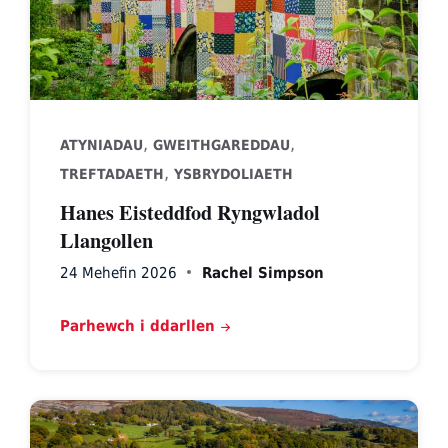
,
,
ATYNIADAU
GWEITHGAREDDAU
,
TREFTADAETH
YSBRYDOLIAETH
Hanes Eisteddfod Ryngwladol
Llangollen
24 Mehefin 2026
Rachel Simpson
Parhewch i ddarllen