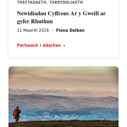
,
TREFTADAETH
YSBRYDOLIAETH
Newidiadau Cyffrous Ar y Gweill ar
gyfer Rhuthun
11 Mawrth 2026
Fiona Dolben
Parhewch i ddarllen