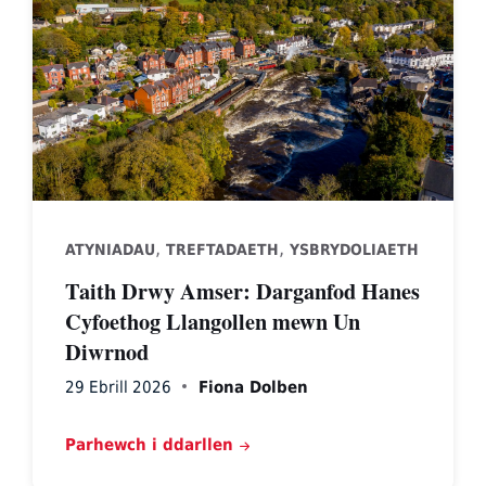
,
,
ATYNIADAU
TREFTADAETH
YSBRYDOLIAETH
Taith Drwy Amser: Darganfod Hanes
Cyfoethog Llangollen mewn Un
Diwrnod
29 Ebrill 2026
Fiona Dolben
Parhewch i ddarllen