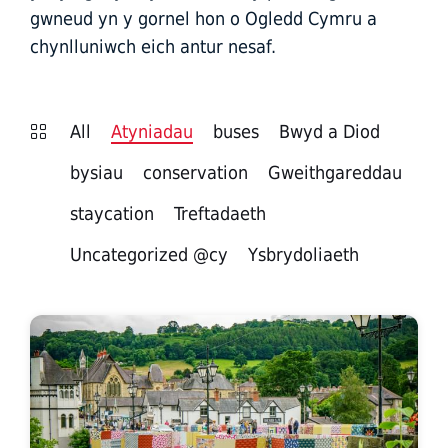
gwneud yn y gornel hon o Ogledd Cymru a
chynlluniwch eich antur nesaf.
All
Atyniadau
buses
Bwyd a Diod
bysiau
conservation
Gweithgareddau
staycation
Treftadaeth
Uncategorized @cy
Ysbrydoliaeth