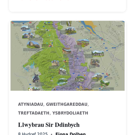
Denbighshire
Attractions
Map
,
,
ATYNIADAU
GWEITHGAREDDAU
,
TREFTADAETH
YSBRYDOLIAETH
Llwybrau Sir Ddinbych
8 Hydref 2025
Fiona Dolben