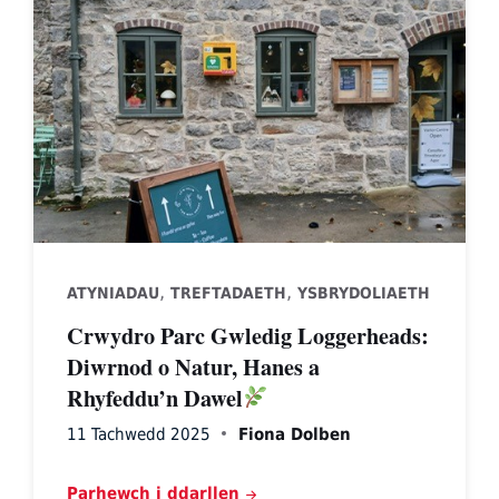
,
,
ATYNIADAU
TREFTADAETH
YSBRYDOLIAETH
Crwydro Parc Gwledig Loggerheads:
Diwrnod o Natur, Hanes a
Rhyfeddu’n Dawel
11 Tachwedd 2025
Fiona Dolben
Parhewch i ddarllen