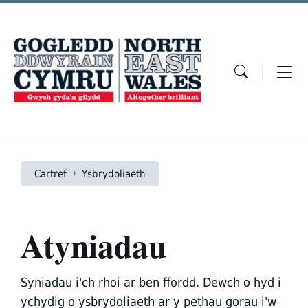
Skip
Skip
Skip
to
to
to
content
main
footer
navigation
Cartref
Ysbrydoliaeth
Atyniadau
Syniadau i'ch rhoi ar ben ffordd. Dewch o hyd i
ychydig o ysbrydoliaeth ar y pethau gorau i'w