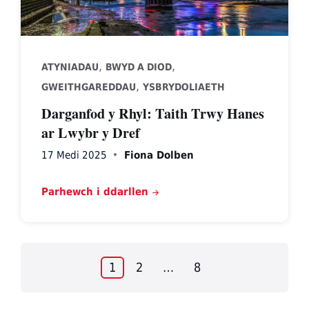
,
,
ATYNIADAU
BWYD A DIOD
,
GWEITHGAREDDAU
YSBRYDOLIAETH
Darganfod y Rhyl: Taith Trwy Hanes
ar Lwybr y Dref
17 Medi 2025
Fiona Dolben
Parhewch i ddarllen
Posts
1
2
…
8
pagination