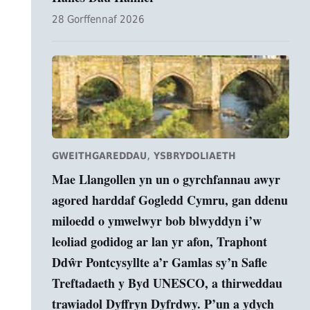
28 Gorffennaf 2026
,
GWEITHGAREDDAU
YSBRYDOLIAETH
Mae Llangollen yn un o gyrchfannau awyr
agored harddaf Gogledd Cymru, gan ddenu
miloedd o ymwelwyr bob blwyddyn i’w
leoliad godidog ar lan yr afon, Traphont
Ddŵr Pontcysyllte a’r Gamlas sy’n Safle
Treftadaeth y Byd UNESCO, a thirweddau
trawiadol Dyffryn Dyfrdwy. P’un a ydych