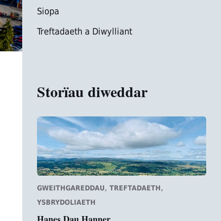
Siopa
Treftadaeth a Diwylliant
Storïau diweddar
,
,
GWEITHGAREDDAU
TREFTADAETH
YSBRYDOLIAETH
Hanes Dau Hanner