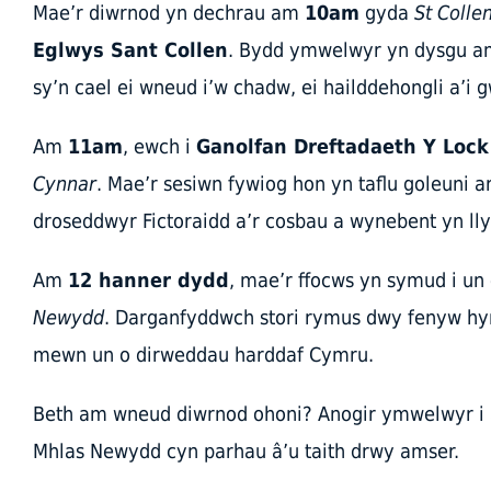
Mae’r diwrnod yn dechrau am
10am
gyda
St Colle
Eglwys Sant Collen
. Bydd ymwelwyr yn dysgu am 
sy’n cael ei wneud i’w chadw, ei hailddehongli a’i
Am
11am
, ewch i
Ganolfan Dreftadaeth Y Lock
Cynnar
. Mae’r sesiwn fywiog hon yn taflu goleuni 
droseddwyr Fictoraidd a’r cosbau a wynebent yn lly
Am
12 hanner dydd
, mae’r ffocws yn symud i un
Newydd
. Darganfyddwch stori rymus dwy fenyw hyno
mewn un o dirweddau harddaf Cymru.
Beth am wneud diwrnod ohoni? Anogir ymwelwyr i 
Mhlas Newydd cyn parhau â’u taith drwy amser.