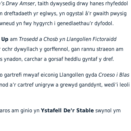
n’s Drwy Amser
, taith dywysedig drwy hanes rhyfeddol
dreftadaeth yr eglwys, yn ogystal â’r gwaith pwysig
 gwneud yn fwy hygyrch i genedlaethau’r dyfodol.
 Up
am
Trosedd a Chosb yn Llangollen Fictoraidd
ar ochr dywyllach y gorffennol, gan rannu straeon am
s ynadon, carchar a gorsaf heddlu gyntaf y dref.
 o gartrefi mwyaf eiconig Llangollen gyda
Croeso i Blas
d a’r cartref unigryw a grewyd ganddynt, wedi’i leoli
aros am ginio yn
Ystafell De’r Stable
swynol ym