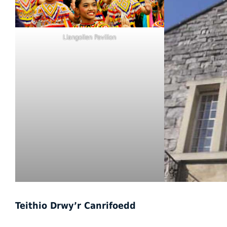
Llangollen Pavilion
Teithio Drwy’r Canrifoedd