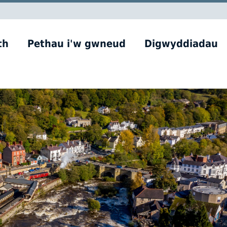
th
Pethau i'w gwneud
Digwyddiadau