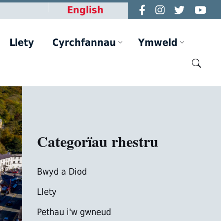
English
Llety
Cyrchfannau
Ymweld
Categorïau rhestru
Bwyd a Diod
Llety
Pethau i'w gwneud