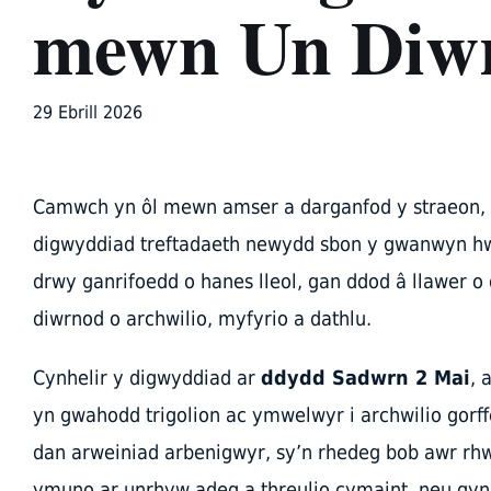
mewn Un Diw
29 Ebrill 2026
Camwch yn ôl mewn amser a darganfod y straeon, y
digwyddiad treftadaeth newydd sbon y gwanwyn 
drwy ganrifoedd o hanes lleol, gan ddod â llawer 
diwrnod o archwilio, myfyrio a dathlu.
Cynhelir y digwyddiad ar
ddydd Sadwrn 2 Mai
, 
yn gwahodd trigolion ac ymwelwyr i archwilio gorff
dan arweiniad arbenigwyr, sy’n rhedeg bob awr r
ymuno ar unrhyw adeg a threulio cymaint, neu gyn