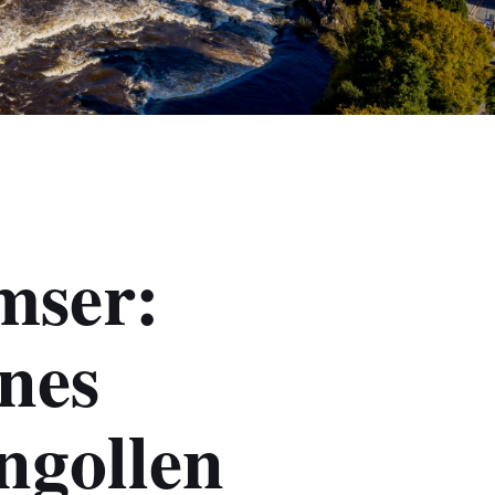
mser:
nes
ngollen