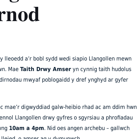
rnod
 lleoedd a’r bobl sydd wedi siapio Llangollen mewn
hwn. Mae
Taith Drwy Amser
yn cynnig taith hudolus
o dirnodau mwyaf poblogaidd y dref ynghyd ar gyfer
ac mae’r digwyddiad galw-heibio rhad ac am ddim hwn
ennol Llangollen drwy gyfres o sgyrsiau a phrofiadau
hwng
10am a 4pm
. Nid oes angen archebu – gallwch
 lleied, o amser ag y dymunwch.