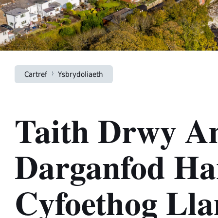
Cartref
Ysbrydoliaeth
Taith Drwy A
Darganfod Ha
Cyfoethog Lla