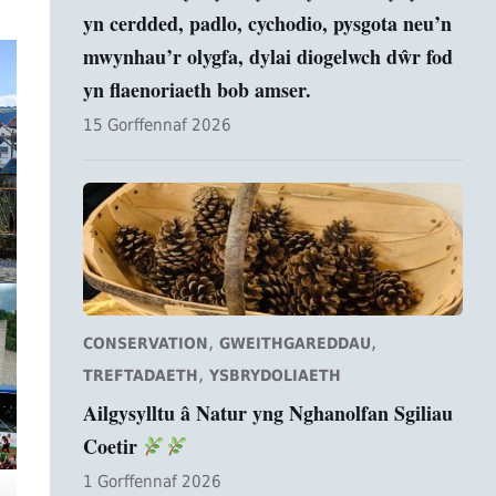
yn cerdded, padlo, cychodio, pysgota neu’n
mwynhau’r olygfa, dylai diogelwch dŵr fod
yn flaenoriaeth bob amser.
15 Gorffennaf 2026
,
,
CONSERVATION
GWEITHGAREDDAU
,
TREFTADAETH
YSBRYDOLIAETH
Ailgysylltu â Natur yng Nghanolfan Sgiliau
Coetir
1 Gorffennaf 2026