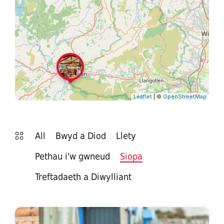
Leaflet
| ©
OpenStreetMap
All
Bwyd a Diod
Llety
Pethau i'w gwneud
Siopa
Treftadaeth a Diwylliant
Tweedmill,