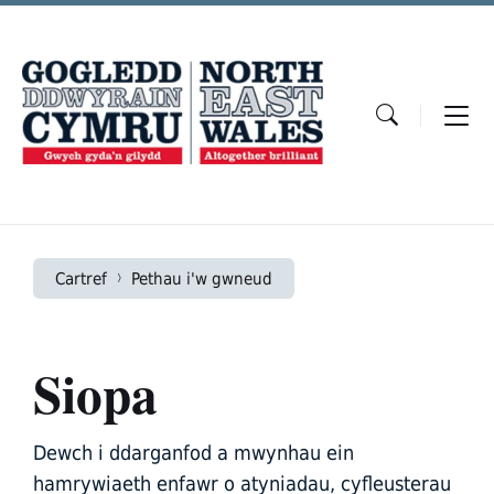
Skip
Skip
Skip
to
to
to
content
main
footer
navigation
Cartref
Pethau i'w gwneud
Siopa
Dewch i ddarganfod a mwynhau ein
hamrywiaeth enfawr o atyniadau, cyfleusterau