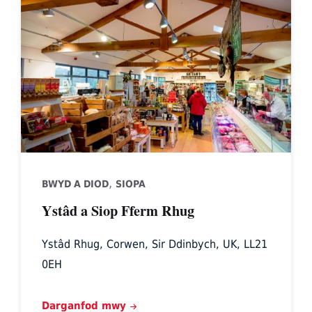
Estate
Organic
Farm
Shop
and
Bistro
,
BWYD A DIOD
SIOPA
Ystâd a Siop Fferm Rhug
Ystâd Rhug, Corwen, Sir Ddinbych, UK, LL21
0EH
Darganfod mwy