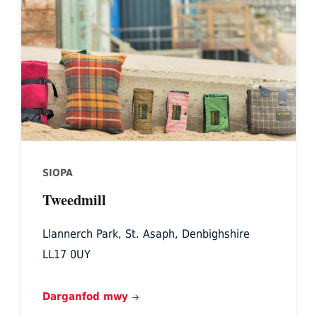
St
Asaph
SIOPA
Tweedmill
Llannerch Park, St. Asaph, Denbighshire
LL17 0UY
Darganfod mwy