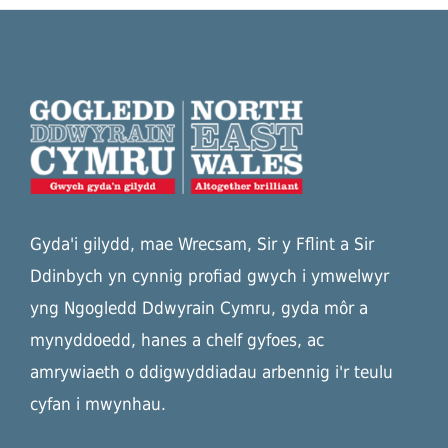
Gyda'i gilydd, mae Wrecsam, Sir y Fflint a Sir
Ddinbych yn cynnig profiad gwych i ymwelwyr
yng Ngogledd Ddwyrain Cymru, gyda môr a
mynyddoedd, hanes a chelf gyfoes, ac
amrywiaeth o ddigwyddiadau arbennig i'r teulu
cyfan i mwynhau.