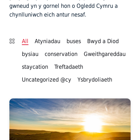
gwneud yn y gornel hon o Ogledd Cymru a
chynlluniwch eich antur nesaf.
All
Atyniadau
buses
Bwyd a Diod
bysiau
conservation
Gweithgareddau
staycation
Treftadaeth
Uncategorized @cy
Ysbrydoliaeth