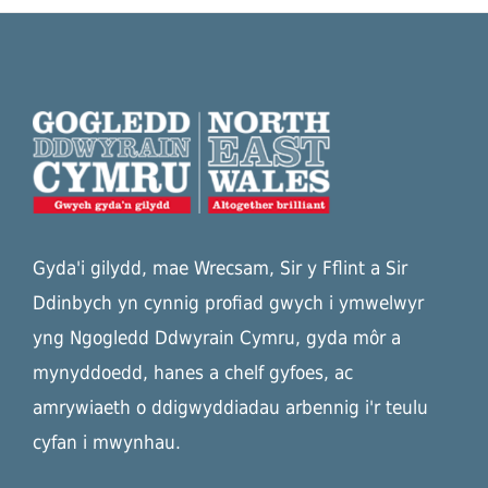
Gyda'i gilydd, mae Wrecsam, Sir y Fflint a Sir
Ddinbych yn cynnig profiad gwych i ymwelwyr
yng Ngogledd Ddwyrain Cymru, gyda môr a
mynyddoedd, hanes a chelf gyfoes, ac
amrywiaeth o ddigwyddiadau arbennig i'r teulu
cyfan i mwynhau.