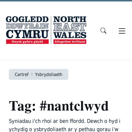
Skip
Skip
Skip
to
to
to
content
main
footer
navigation
Cartref
Ysbrydoliaeth
Tag: #nantclwyd
Syniadau i'ch rhoi ar ben ffordd. Dewch o hyd i
ychydig o ysbrydoliaeth ar y pethau gorau i'w