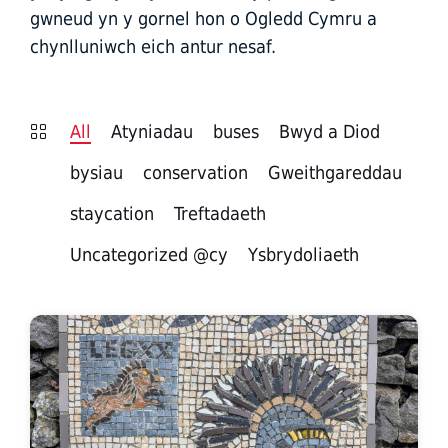
gwneud yn y gornel hon o Ogledd Cymru a
chynlluniwch eich antur nesaf.
All
Atyniadau
buses
Bwyd a Diod
bysiau
conservation
Gweithgareddau
staycation
Treftadaeth
Uncategorized @cy
Ysbrydoliaeth