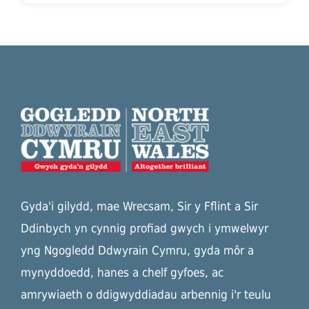
Gyda'i gilydd, mae Wrecsam, Sir y Fflint a Sir
Ddinbych yn cynnig profiad gwych i ymwelwyr
yng Ngogledd Ddwyrain Cymru, gyda môr a
mynyddoedd, hanes a chelf gyfoes, ac
amrywiaeth o ddigwyddiadau arbennig i'r teulu