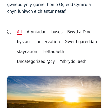
gwneud yn y gornel hon o Ogledd Cymru a
chynlluniwch eich antur nesaf.
All
Atyniadau
buses
Bwyd a Diod
bysiau
conservation
Gweithgareddau
staycation
Treftadaeth
Uncategorized @cy
Ysbrydoliaeth