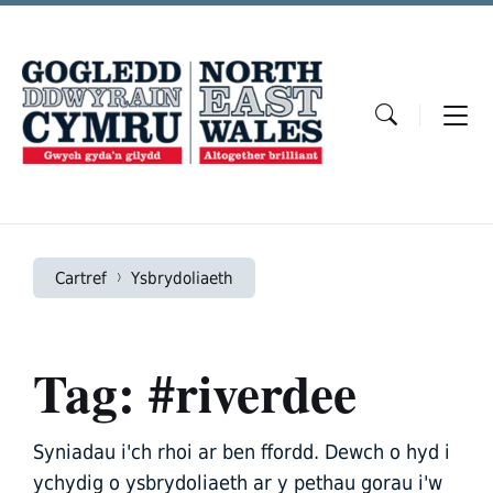
Skip
Skip
Skip
to
to
to
content
main
footer
navigation
Cartref
Ysbrydoliaeth
Tag: #riverdee
Syniadau i'ch rhoi ar ben ffordd. Dewch o hyd i
ychydig o ysbrydoliaeth ar y pethau gorau i'w