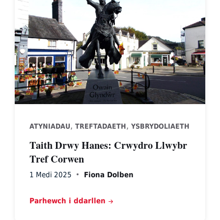
,
,
ATYNIADAU
TREFTADAETH
YSBRYDOLIAETH
Taith Drwy Hanes: Crwydro Llwybr
Tref Corwen
1 Medi 2025
Fiona Dolben
Parhewch i ddarllen