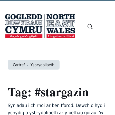
Skip
Skip
Skip
to
to
to
content
main
footer
navigation
Cartref
Ysbrydoliaeth
Tag: #stargazin
Syniadau i'ch rhoi ar ben ffordd. Dewch o hyd i
ychydig o ysbrydoliaeth ar y pethau gorau i'w