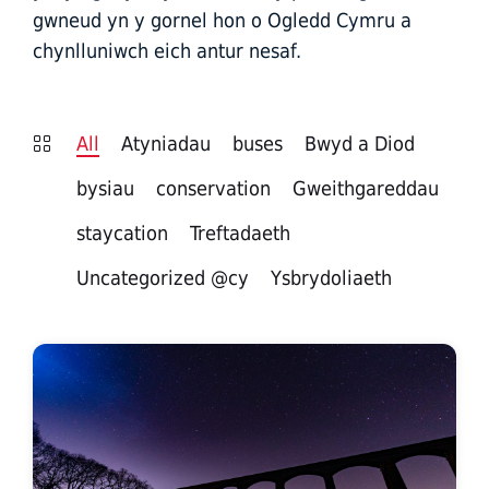
gwneud yn y gornel hon o Ogledd Cymru a
chynlluniwch eich antur nesaf.
All
Atyniadau
buses
Bwyd a Diod
bysiau
conservation
Gweithgareddau
staycation
Treftadaeth
Uncategorized @cy
Ysbrydoliaeth