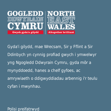
Gyda'i gilydd, mae Wrecsam, Sir y Fflint a Sir
Ddinbych yn cynnig profiad gwych i ymwelwyr
yng Ngogledd Ddwyrain Cymru, gyda môr a
mynyddoedd, hanes a chelf gyfoes, ac
amrywiaeth o ddigwyddiadau arbennig i'r teulu
cyfan i mwynhau.
Polisi preifatrwyd