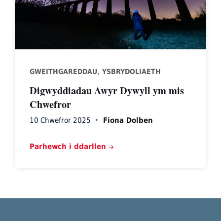
,
GWEITHGAREDDAU
YSBRYDOLIAETH
Digwyddiadau Awyr Dywyll ym mis
Chwefror
10 Chwefror 2025
Fiona Dolben
Parhewch i ddarllen