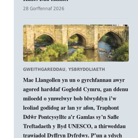
28 Gorffennaf 2026
,
GWEITHGAREDDAU
YSBRYDOLIAETH
Mae Llangollen yn un o gyrchfannau awyr
agored harddaf Gogledd Cymru, gan ddenu
miloedd o ymwelwyr bob blwyddyn i’w
leoliad godidog ar lan yr afon, Traphont
Ddŵr Pontcysyllte a’r Gamlas sy’n Safle
Treftadaeth y Byd UNESCO, a thirweddau
trawiadol Dyffryn Dyfrdwy. P’un a ydych