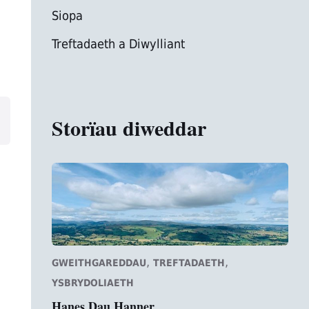
Siopa
Treftadaeth a Diwylliant
Storïau diweddar
,
,
GWEITHGAREDDAU
TREFTADAETH
YSBRYDOLIAETH
Hanes Dau Hanner