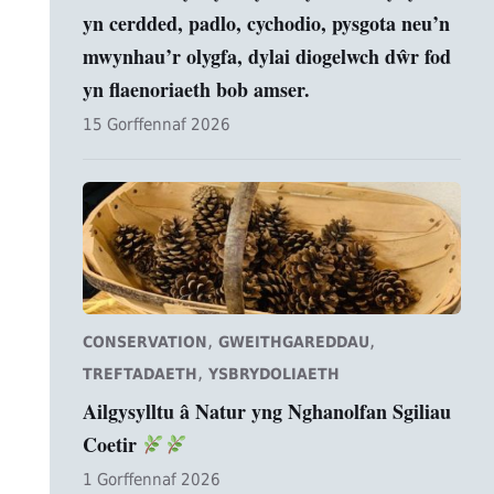
yn cerdded, padlo, cychodio, pysgota neu’n
mwynhau’r olygfa, dylai diogelwch dŵr fod
yn flaenoriaeth bob amser.
15 Gorffennaf 2026
,
,
CONSERVATION
GWEITHGAREDDAU
,
TREFTADAETH
YSBRYDOLIAETH
Ailgysylltu â Natur yng Nghanolfan Sgiliau
Coetir
1 Gorffennaf 2026