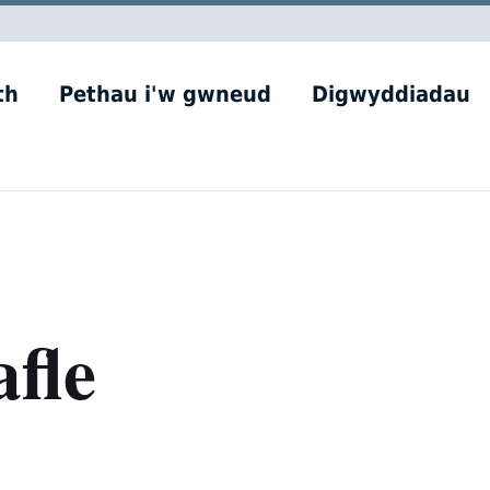
th
Pethau i'w gwneud
Digwyddiadau
fle