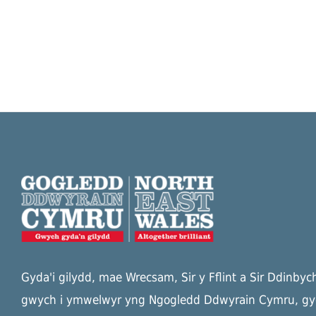
Gyda'i gilydd, mae Wrecsam, Sir y Fflint a Sir Ddinbyc
gwych i ymwelwyr yng Ngogledd Ddwyrain Cymru, g