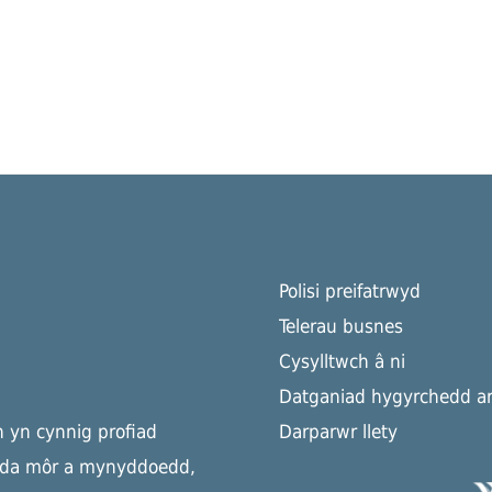
Polisi preifatrwyd
Telerau busnes
Cysylltwch â ni
Datganiad hygyrchedd ar
h yn cynnig profiad
Darparwr llety
yda môr a mynyddoedd,