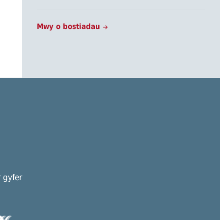
Mwy o bostiadau
 gyfer