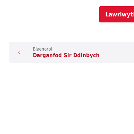
Lawrlwyt
Blaenorol
Darganfod Sir Ddinbych