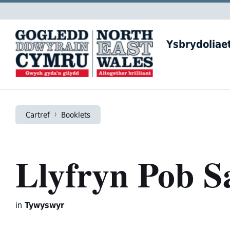
Skip
Skip
Skip
to
to
to
content
main
footer
navigation
Ysbrydoliae
Cartref
Booklets
Llyfryn Pob Sa
in
Tywyswyr