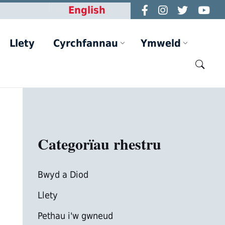
English
Llety
Cyrchfannau
Ymweld
Categorïau rhestru
Bwyd a Diod
Llety
Pethau i'w gwneud