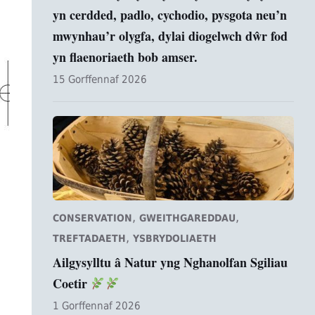
yn cerdded, padlo, cychodio, pysgota neu’n
mwynhau’r olygfa, dylai diogelwch dŵr fod
yn flaenoriaeth bob amser.
15 Gorffennaf 2026
,
,
CONSERVATION
GWEITHGAREDDAU
,
TREFTADAETH
YSBRYDOLIAETH
Ailgysylltu â Natur yng Nghanolfan Sgiliau
Coetir
1 Gorffennaf 2026