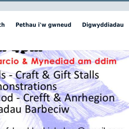
th
Pethau i'w gwneud
Digwyddiadau