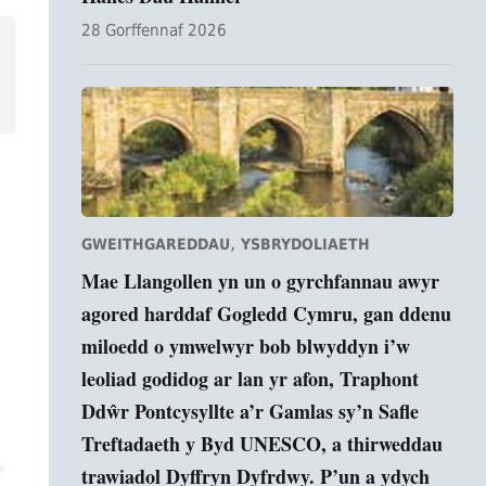
28 Gorffennaf 2026
,
GWEITHGAREDDAU
YSBRYDOLIAETH
Mae Llangollen yn un o gyrchfannau awyr
agored harddaf Gogledd Cymru, gan ddenu
miloedd o ymwelwyr bob blwyddyn i’w
leoliad godidog ar lan yr afon, Traphont
Ddŵr Pontcysyllte a’r Gamlas sy’n Safle
Treftadaeth y Byd UNESCO, a thirweddau
trawiadol Dyffryn Dyfrdwy. P’un a ydych