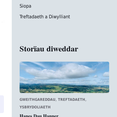
Siopa
Treftadaeth a Diwylliant
Storïau diweddar
,
,
GWEITHGAREDDAU
TREFTADAETH
YSBRYDOLIAETH
Hanes Dau Hanner