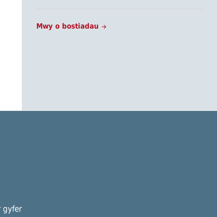
Mwy o bostiadau
 gyfer