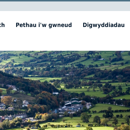
th
Pethau i'w gwneud
Digwyddiadau