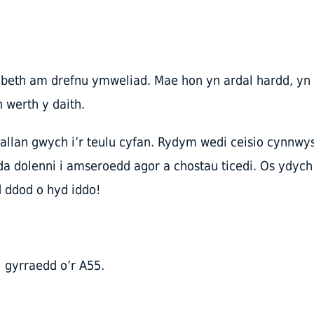
 beth am drefnu ymweliad. Mae hon yn ardal hardd, yn
 werth y daith.
allan gwych i’r teulu cyfan. Rydym wedi ceisio cynnwy
da dolenni i amseroedd agor a chostau ticedi. Os ydych
 ddod o hyd iddo!
 gyrraedd o’r A55.