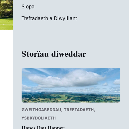
Siopa
Treftadaeth a Diwylliant
Storïau diweddar
,
,
GWEITHGAREDDAU
TREFTADAETH
YSBRYDOLIAETH
Hanes Dau Hanner