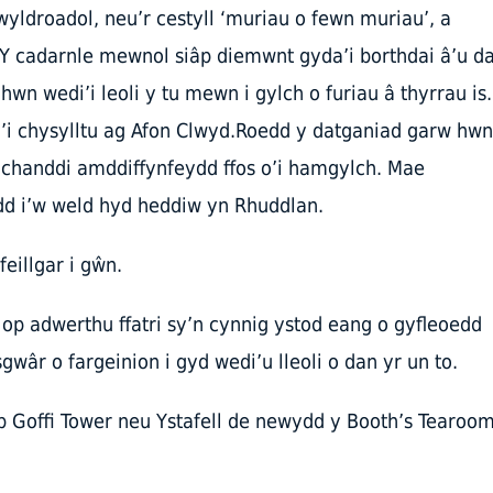
wyldroadol, neu’r cestyll ‘muriau o fewn muriau’, a
.Y cadarnle mewnol siâp diemwnt gyda’i borthdai â’u d
wn wedi’i leoli y tu mewn i gylch o furiau â thyrrau is.
i’i chysylltu ag Afon Clwyd.Roedd y datganiad garw hwn
 chanddi amddiffynfeydd ffos o’i hamgylch. Mae
edd i’w weld hyd heddiw yn Rhuddlan.
eillgar i gŵn.
iop adwerthu ffatri sy’n cynnig ystod eang o gyfleoedd
wâr o fargeinion i gyd wedi’u lleoli o dan yr un to.
op Goffi Tower neu Ystafell de newydd y Booth’s Tearoom