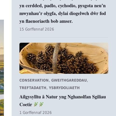
yn cerdded, padlo, cychodio, pysgota neu’n
mwynhau’r olygfa, dylai diogelwch dŵr fod
yn flaenoriaeth bob amser.
15 Gorffennaf 2026
,
,
CONSERVATION
GWEITHGAREDDAU
,
TREFTADAETH
YSBRYDOLIAETH
Ailgysylltu â Natur yng Nghanolfan Sgiliau
Coetir
1 Gorffennaf 2026