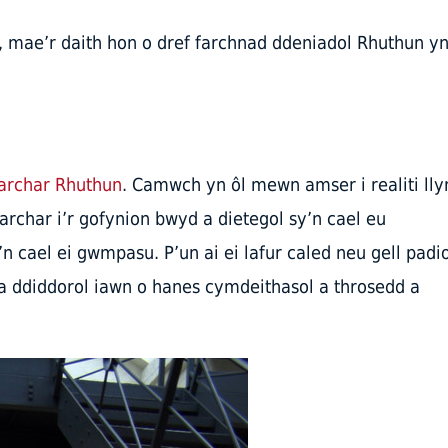
n, mae’r daith hon o dref farchnad ddeniadol Rhuthun y
archar Rhuthun
. Camwch yn ôl mewn amser i realiti ll
rchar i’r gofynion bwyd a dietegol sy’n cael eu
n cael ei gwmpasu. P’un ai ei lafur caled neu gell padio
a ddiddorol iawn o hanes cymdeithasol a throsedd a