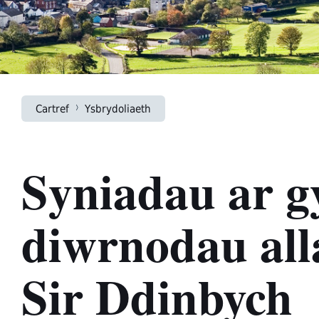
Cartref
Ysbrydoliaeth
Syniadau ar g
diwrnodau all
Sir Ddinbych