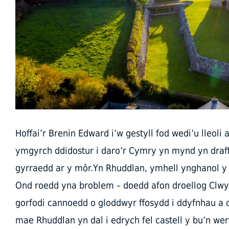
Hoffai’r Brenin Edward i’w gestyll fod wedi’u lleoli 
ymgyrch ddidostur i daro’r Cymry yn mynd yn draf
gyrraedd ar y môr.Yn Rhuddlan, ymhell ynghanol y 
Ond roedd yna broblem – doedd afon droellog Clwyd
gorfodi cannoedd o gloddwyr ffosydd i ddyfnhau a d
mae Rhuddlan yn dal i edrych fel castell y bu’n we