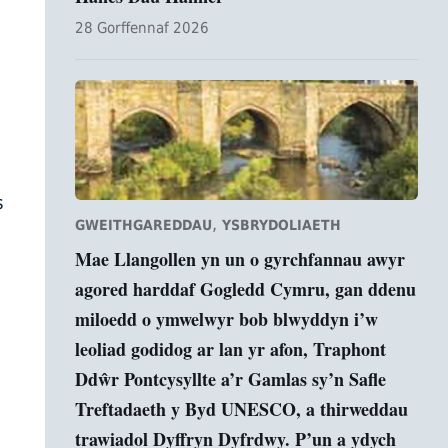
28 Gorffennaf 2026
s
,
GWEITHGAREDDAU
YSBRYDOLIAETH
Mae Llangollen yn un o gyrchfannau awyr
agored harddaf Gogledd Cymru, gan ddenu
miloedd o ymwelwyr bob blwyddyn i’w
leoliad godidog ar lan yr afon, Traphont
Ddŵr Pontcysyllte a’r Gamlas sy’n Safle
Treftadaeth y Byd UNESCO, a thirweddau
trawiadol Dyffryn Dyfrdwy. P’un a ydych