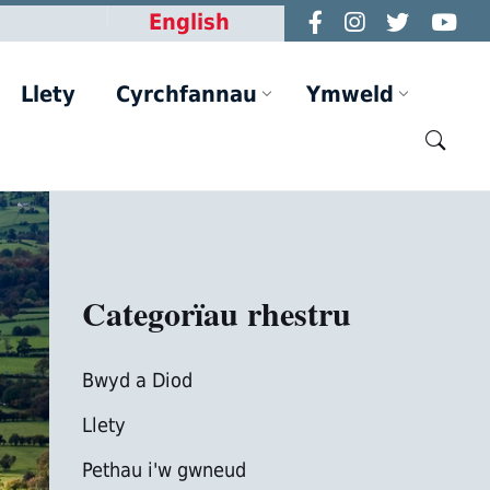
English
Llety
Cyrchfannau
Ymweld
Categorïau rhestru
Bwyd a Diod
Llety
Pethau i'w gwneud