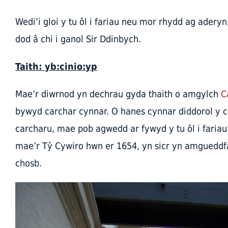
Wedi’i gloi y tu ôl i fariau neu mor rhydd ag adery
dod â chi i ganol Sir Ddinbych.
Taith: yb:cinio:yp
Mae’r diwrnod yn dechrau gyda thaith o amgylch
C
bywyd carchar cynnar. O hanes cynnar diddorol y ca
carcharu, mae pob agwedd ar fywyd y tu ôl i fariau’
mae’r Tŷ Cywiro hwn er 1654, yn sicr yn amgueddf
chosb.