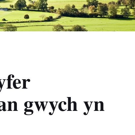
yfer
an gwych yn