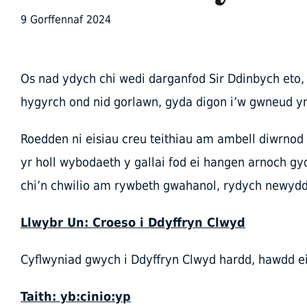
9 Gorffennaf 2024
Os nad ydych chi wedi darganfod Sir Ddinbych eto,
hygyrch ond nid gorlawn, gyda digon i’w gwneud yn
Roedden ni eisiau creu teithiau am ambell diwrnod 
yr holl wybodaeth y gallai fod ei hangen arnoch gy
chi’n chwilio am rywbeth gwahanol, rydych newydd
Llwybr Un: Croeso i Ddyffryn Clwyd
Cyflwyniad gwych i Ddyffryn Clwyd hardd, hawdd ei
Taith: yb:cinio:yp