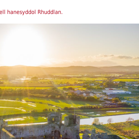
ell hanesyddol Rhuddlan.