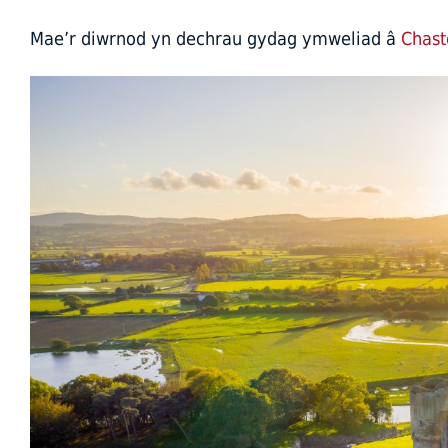
Mae’r diwrnod yn dechrau gydag ymweliad â
Chast