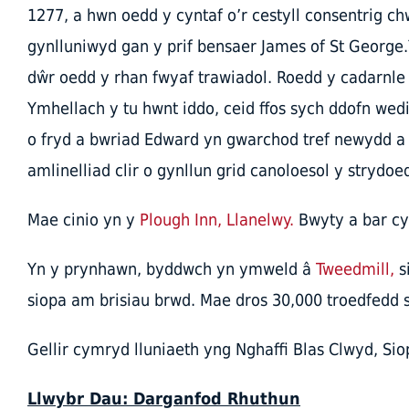
1277, a hwn oedd y cyntaf o’r cestyll consentrig ch
gynlluniwyd gan y prif bensaer James of St George
dŵr oedd y rhan fwyaf trawiadol. Roedd y cadarnle h
Ymhellach y tu hwnt iddo, ceid ffos sych ddofn wed
o fryd a bwriad Edward yn gwarchod tref newydd a
amlinelliad clir o gynllun grid canoloesol y strydo
Mae cinio yn y
Plough Inn, Llanelwy.
Bwyty a bar cyf
Yn y prynhawn, byddwch yn ymweld â
Tweedmill,
s
siopa am brisiau brwd. Mae dros 30,000 troedfedd sg
Gellir cymryd lluniaeth yng Nghaffi Blas Clwyd, Si
Llwybr Dau: Darganfod Rhuthun