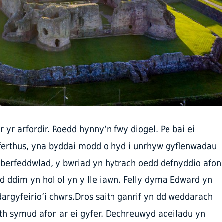
ar yr arfordir. Roedd hynny’n fwy diogel. Pe bai ei
ferthus, yna byddai modd o hyd i unrhyw gyflenwadau
berfeddwlad, y bwriad yn hytrach oedd defnyddio afon
 ddim yn hollol yn y lle iawn. Felly dyma Edward yn
argyfeirio’i chwrs.Dros saith ganrif yn ddiweddarach
rth symud afon ar ei gyfer. Dechreuwyd adeiladu yn