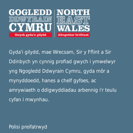
Gyda'i gilydd, mae Wrecsam, Sir y Fflint a Sir
Ddinbych yn cynnig profiad gwych i ymwelwyr
yng Ngogledd Ddwyrain Cymru, gyda môr a
mynyddoedd, hanes a chelf gyfoes, ac
amrywiaeth o ddigwyddiadau arbennig i'r teulu
cyfan i mwynhau.
Polisi preifatrwyd