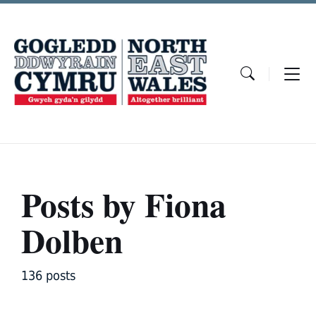
Skip
Skip
Skip
to
to
to
content
main
footer
navigation
Posts by Fiona
Dolben
136 posts