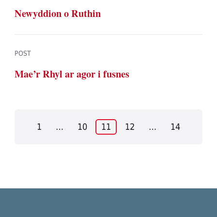
Newyddion o Ruthin
POST
Mae’r Rhyl ar agor i fusnes
Posts
1
…
10
11
12
…
14
pagination