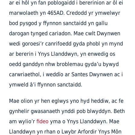
ar ei hôl yn fan poblogaidd i bererinion ar ôl ei
marwolaeth yn 465AD. Credodd yr ymwelwyr
bod pysgod y ffynnon sanctaidd yn gallu
darogan tynged cariadon. Mae cwlt Dwynwen
wedi goroesi’r canrifoedd gyda phobl yn mynd
ar bererin i Ynys Llanddwyn, yn enwedig os
oedd ganddyn nhw broblemau gyda’u bywyd
carwriaethol, i weddïo ar Santes Dwynwen ac i
ymweld â’i ffynnon sanctaidd.
Mae olion yr hen eglwys yno hyd heddiw, ac fe
gynhelir gwasanaeth ynddi pob blwyddyn. Beth
am wylio’r
fideo
yma o Ynys Llanddwyn. Mae
Llanddwyn yn rhan o Lwybr Arfordir Ynys Môn