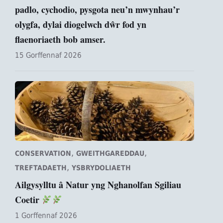
padlo, cychodio, pysgota neu’n mwynhau’r
olygfa, dylai diogelwch dŵr fod yn
flaenoriaeth bob amser.
15 Gorffennaf 2026
,
,
CONSERVATION
GWEITHGAREDDAU
,
TREFTADAETH
YSBRYDOLIAETH
Ailgysylltu â Natur yng Nghanolfan Sgiliau
Coetir
1 Gorffennaf 2026