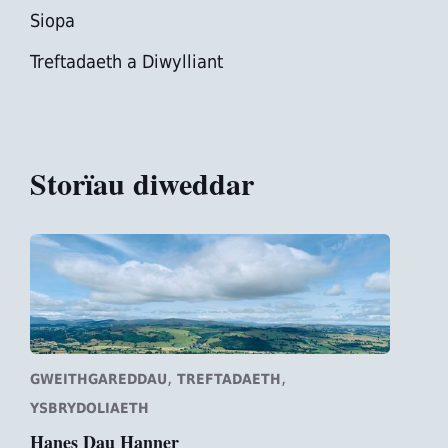
Siopa
Treftadaeth a Diwylliant
Storïau diweddar
,
,
GWEITHGAREDDAU
TREFTADAETH
YSBRYDOLIAETH
Hanes Dau Hanner