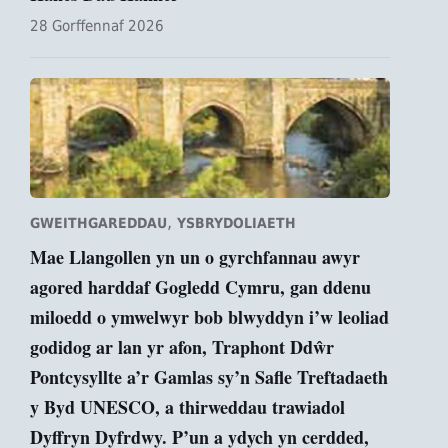
28 Gorffennaf 2026
,
GWEITHGAREDDAU
YSBRYDOLIAETH
Mae Llangollen yn un o gyrchfannau awyr
agored harddaf Gogledd Cymru, gan ddenu
miloedd o ymwelwyr bob blwyddyn i’w leoliad
godidog ar lan yr afon, Traphont Ddŵr
Pontcysyllte a’r Gamlas sy’n Safle Treftadaeth
y Byd UNESCO, a thirweddau trawiadol
Dyffryn Dyfrdwy. P’un a ydych yn cerdded,