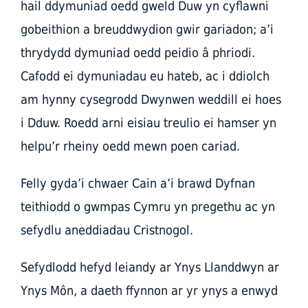
hail ddymuniad oedd gweld Duw yn cyflawni
gobeithion a breuddwydion gwir gariadon; a’i
thrydydd dymuniad oedd peidio â phriodi.
Cafodd ei dymuniadau eu hateb, ac i ddiolch
am hynny cysegrodd Dwynwen weddill ei hoes
i Dduw. Roedd arni eisiau treulio ei hamser yn
helpu’r rheiny oedd mewn poen cariad.
Felly gyda’i chwaer Cain a’i brawd Dyfnan
teithiodd o gwmpas Cymru yn pregethu ac yn
sefydlu aneddiadau Cristnogol.
Sefydlodd hefyd leiandy ar Ynys Llanddwyn ar
Ynys Môn, a daeth ffynnon ar yr ynys a enwyd