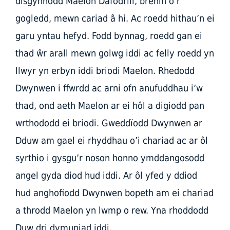
disgynnodd Maelon Dafodrill, brenin o’r
gogledd, mewn cariad â hi. Ac roedd hithau’n ei
garu yntau hefyd. Fodd bynnag, roedd gan ei
thad ŵr arall mewn golwg iddi ac felly roedd yn
llwyr yn erbyn iddi briodi Maelon. Rhedodd
Dwynwen i ffwrdd ac arni ofn anufuddhau i’w
thad, ond aeth Maelon ar ei hôl a digiodd pan
wrthododd ei briodi. Gweddïodd Dwynwen ar
Dduw am gael ei rhyddhau o’i chariad ac ar ôl
syrthio i gysgu’r noson honno ymddangosodd
angel gyda diod hud iddi. Ar ôl yfed y ddiod
hud anghofiodd Dwynwen bopeth am ei chariad
a throdd Maelon yn lwmp o rew. Yna rhoddodd
Duw dri dymuniad iddi.