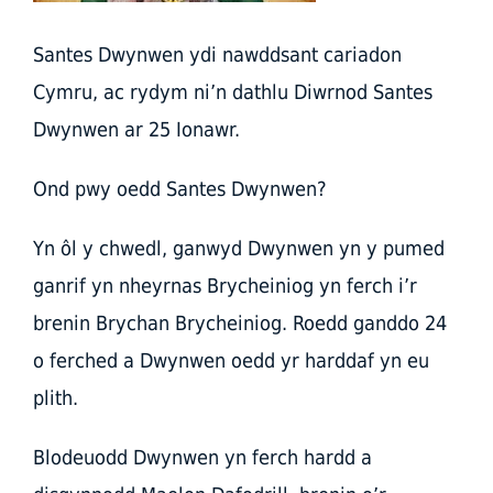
Santes Dwynwen ydi nawddsant cariadon
Cymru, ac rydym ni’n dathlu Diwrnod Santes
Dwynwen ar 25 Ionawr.
Ond pwy oedd Santes Dwynwen?
Yn ôl y chwedl, ganwyd Dwynwen yn y pumed
ganrif yn nheyrnas Brycheiniog yn ferch i’r
brenin Brychan Brycheiniog. Roedd ganddo 24
o ferched a Dwynwen oedd yr harddaf yn eu
plith.
Blodeuodd Dwynwen yn ferch hardd a