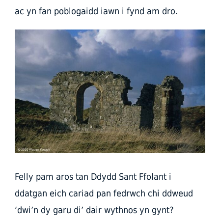
ac yn fan poblogaidd iawn i fynd am dro.
Felly pam aros tan Ddydd Sant Ffolant i
ddatgan eich cariad pan fedrwch chi ddweud
‘dwi’n dy garu di’ dair wythnos yn gynt?