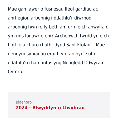
Mae gan lawer o fusnesau lleol gardiau ac
anrhegion arbennig i ddathlu’r diwrnod
arbennig hwn felly beth am drin eich anwyliaid
ym mis Ionawr eleni? Archebwch fwrdd yn eich
hoff le a churo rhuthr dydd Sant Ffolant . Mae
gennym syniadau eraill yn
fan hyn
sut i
ddathlu’n rhamantus yng Ngogledd Ddwyrain
Cymru.
Blaenorol
2024 - Blwyddyn o Llwybrau