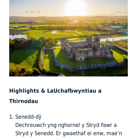
Highlights & La
Uchafbwyntiau a
Thirnodau
Senedd-dŷ
Dechreuwch yng nghornel y Stryd Fawr a
Stryd y Senedd. Er gwaethaf ei enw, mae’n