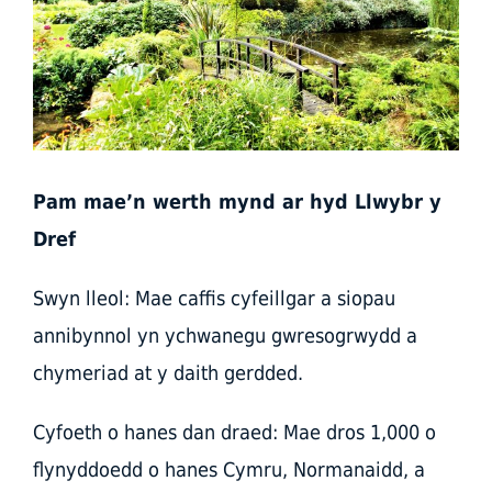
Pam mae’n werth mynd ar hyd Llwybr y
Dref
Swyn lleol: Mae caffis cyfeillgar a siopau
annibynnol yn ychwanegu gwresogrwydd a
chymeriad at y daith gerdded.
Cyfoeth o hanes dan draed: Mae dros 1,000 o
flynyddoedd o hanes Cymru, Normanaidd, a