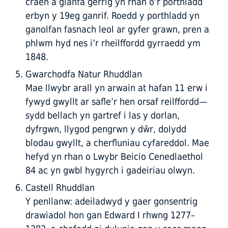
craen a glanfa gerrig yn rhan o’r porthladd
erbyn y 19eg ganrif. Roedd y porthladd yn
ganolfan fasnach leol ar gyfer grawn, pren a
phlwm hyd nes i’r rheilffordd gyrraedd ym
1848.
Gwarchodfa Natur Rhuddlan
Mae llwybr arall yn arwain at hafan 11 erw i
fywyd gwyllt ar safle’r hen orsaf reilffordd—
sydd bellach yn gartref i las y dorlan,
dyfrgwn, llygod pengrwn y dŵr, dolydd
blodau gwyllt, a cherfluniau cyfareddol. Mae
hefyd yn rhan o Lwybr Beicio Cenedlaethol
84 ac yn gwbl hygyrch i gadeiriau olwyn.
Castell Rhuddlan
Y penllanw: adeiladwyd y gaer gonsentrig
drawiadol hon gan Edward I rhwng 1277–