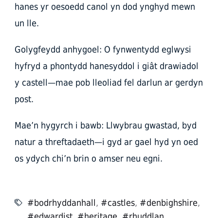
hanes yr oesoedd canol yn dod ynghyd mewn
un lle.
Golygfeydd anhygoel: O fynwentydd eglwysi
hyfryd a phontydd hanesyddol i giât drawiadol
y castell—mae pob lleoliad fel darlun ar gerdyn
post.
Mae’n hygyrch i bawb: Llwybrau gwastad, byd
natur a threftadaeth—i gyd ar gael hyd yn oed
os ydych chi’n brin o amser neu egni.
#bodrhyddanhall
,
#castles
,
#denbighshire
,
#edwardist
,
#heritage
,
#rhuddlan
,