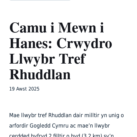
Camu i Mewn i
Hanes: Crwydro
Llwybr Tref
Rhuddlan
19 Awst 2025
Mae llwybr tref Rhuddlan dair milltir yn unig o
arfordir Gogledd Cymru ac mae’n llwybr
cerdded hyfryd 2 filltir o hyd (3.2 km) sy’n