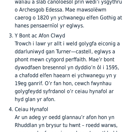
waliau a slab canoloesol prin wedi’i ysgythru
o Archesgob Edessa. Mae mawsolëwm
caerog o 1820 yn ychwanegu elfen Gothig at
hanes pensaernïol yr eglwys.
Y Bont ac Afon Clwyd
Trowch i lawr yr allt i weld golygfa eiconig a
ddarluniwyd gan Turner—castell, eglwys a
phont mewn cytgord perffaith. Mae’r bont
dywodfaen bresennol yn dyddio’n ôl i 1595,
a chafodd elfen haearn ei ychwanegu yn y
19eg ganrif. O’r fan hon, cewch fwynhau
golygfeydd syfrdanol o’r ceiau hynafol ar
hyd glan yr afon.
Ceiau Hynafol
Ar un adeg yr oedd glannau’r afon hon yn
Rhuddlan yn brysur tu hwnt – roedd warws,