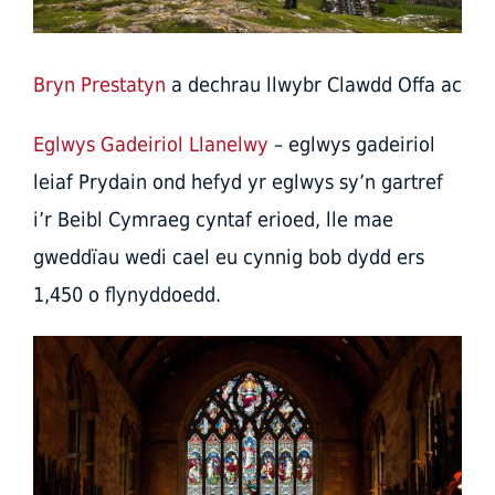
Bryn Prestatyn
a dechrau llwybr Clawdd Offa ac
Eglwys Gadeiriol Llanelwy
– eglwys gadeiriol
leiaf Prydain ond hefyd yr eglwys sy’n gartref
i’r Beibl Cymraeg cyntaf erioed, lle mae
gweddïau wedi cael eu cynnig bob dydd ers
1,450 o flynyddoedd.