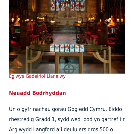
Eglwys Gadeiriol Llanelwy
Neuadd Bodrhyddan
Un o gyfrinachau gorau Gogledd Cymru. Eiddo
rhestredig Gradd 1, sydd wedi bod yn gartref i’r
Arglwydd Langford a’i deulu ers dros 500 o