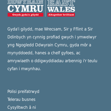
Gyda'i gilydd, mae Wrecsam, Sir y Fflint a Sir
Ddinbych yn cynnig profiad gwych i ymwelwyr
yng Ngogledd Ddwyrain Cymru, gyda môr a
mynyddoedd, hanes a chelf gyfoes, ac
amrywiaeth o ddigwyddiadau arbennig i'r teulu
cyfan i mwynhau.
Polisi preifatrwyd
Telerau busnes
Cysylltwch â ni