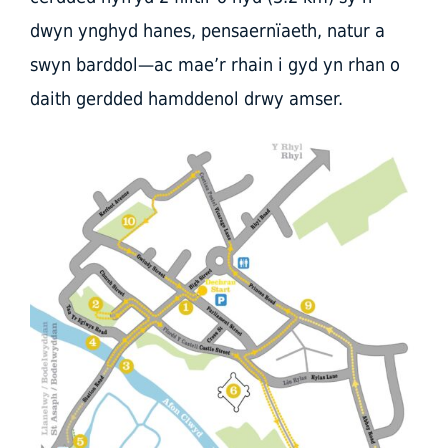
dwyn ynghyd hanes, pensaernïaeth, natur a
swyn barddol—ac mae’r rhain i gyd yn rhan o
daith gerdded hamddenol drwy amser.