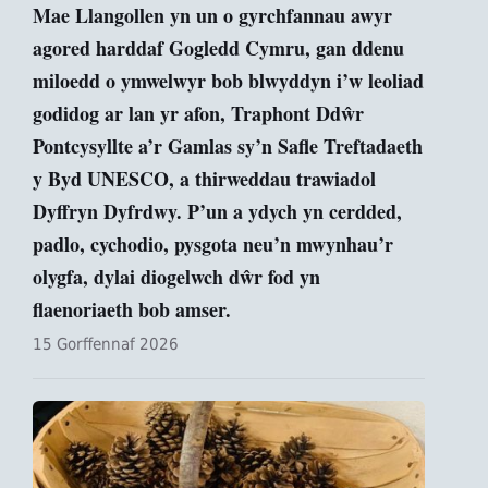
Mae Llangollen yn un o gyrchfannau awyr
agored harddaf Gogledd Cymru, gan ddenu
miloedd o ymwelwyr bob blwyddyn i’w leoliad
godidog ar lan yr afon, Traphont Ddŵr
Pontcysyllte a’r Gamlas sy’n Safle Treftadaeth
y Byd UNESCO, a thirweddau trawiadol
Dyffryn Dyfrdwy. P’un a ydych yn cerdded,
padlo, cychodio, pysgota neu’n mwynhau’r
olygfa, dylai diogelwch dŵr fod yn
flaenoriaeth bob amser.
15 Gorffennaf 2026