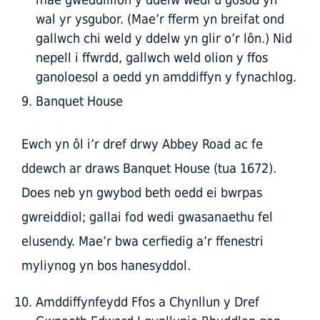
wal yr ysgubor. (Mae’r fferm yn breifat ond
gallwch chi weld y ddelw yn glir o’r lôn.) Nid
nepell i ffwrdd, gallwch weld olion y ffos
ganoloesol a oedd yn amddiffyn y fynachlog.
Banquet House
Ewch yn ôl i’r dref drwy Abbey Road ac fe
ddewch ar draws Banquet House (tua 1672).
Does neb yn gwybod beth oedd ei bwrpas
gwreiddiol; gallai fod wedi gwasanaethu fel
elusendy. Mae’r bwa cerfiedig a’r ffenestri
myliynog yn bos hanesyddol.
Amddiffynfeydd Ffos a Chynllun y Dref