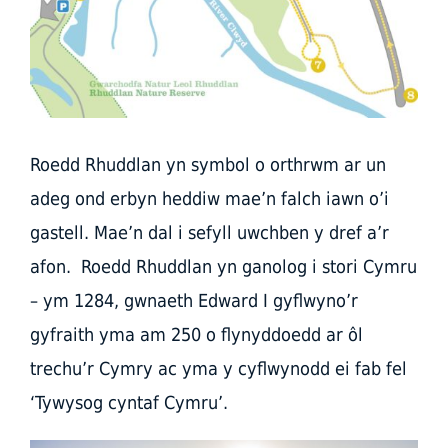
Roedd Rhuddlan yn symbol o orthrwm ar un
adeg ond erbyn heddiw mae’n falch iawn o’i
gastell. Mae’n dal i sefyll uwchben y dref a’r
afon. Roedd Rhuddlan yn ganolog i stori Cymru
– ym 1284, gwnaeth Edward I gyflwyno’r
gyfraith yma am 250 o flynyddoedd ar ôl
trechu’r Cymry ac yma y cyflwynodd ei fab fel
‘Tywysog cyntaf Cymru’.