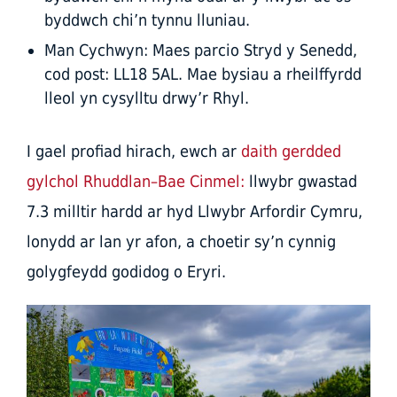
byddwch chi’n tynnu lluniau.
Man Cychwyn: Maes parcio Stryd y Senedd,
cod post: LL18 5AL. Mae bysiau a rheilffyrdd
lleol yn cysylltu drwy’r Rhyl.
I gael profiad hirach, ewch ar
daith gerdded
gylchol Rhuddlan–Bae Cinmel:
llwybr gwastad
7.3 milltir hardd ar hyd Llwybr Arfordir Cymru,
lonydd ar lan yr afon, a choetir sy’n cynnig
golygfeydd godidog o Eryri.