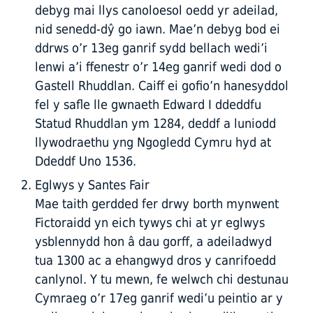
debyg mai llys canoloesol oedd yr adeilad,
nid senedd-dŷ go iawn. Mae’n debyg bod ei
ddrws o’r 13eg ganrif sydd bellach wedi’i
lenwi a’i ffenestr o’r 14eg ganrif wedi dod o
Gastell Rhuddlan. Caiff ei gofio’n hanesyddol
fel y safle lle gwnaeth Edward I ddeddfu
Statud Rhuddlan ym 1284, deddf a luniodd
llywodraethu yng Ngogledd Cymru hyd at
Ddeddf Uno 1536.
Eglwys y Santes Fair
Mae taith gerdded fer drwy borth mynwent
Fictoraidd yn eich tywys chi at yr eglwys
ysblennydd hon â dau gorff, a adeiladwyd
tua 1300 ac a ehangwyd dros y canrifoedd
canlynol. Y tu mewn, fe welwch chi destunau
Cymraeg o’r 17eg ganrif wedi’u peintio ar y