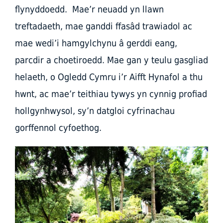
flynyddoedd. Mae’r neuadd yn llawn
treftadaeth, mae ganddi ffasâd trawiadol ac
mae wedi’i hamgylchynu â gerddi eang,
parcdir a choetiroedd. Mae gan y teulu gasgliad
helaeth, o Ogledd Cymru i’r Aifft Hynafol a thu
hwnt, ac mae’r teithiau tywys yn cynnig profiad
hollgynhwysol, sy’n datgloi cyfrinachau
gorffennol cyfoethog.