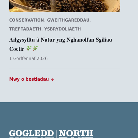
,
,
CONSERVATION
GWEITHGAREDDAU
,
TREFTADAETH
YSBRYDOLIAETH
Ailgysylltu â Natur yng Nghanolfan Sgiliau
Coetir
1 Gorffennaf 2026
Mwy o bostiadau