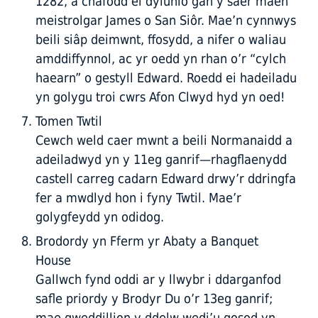
1282, a chafodd ei dylunio gan y saer maen
meistrolgar James o San Siôr. Mae’n cynnwys
beili siâp deimwnt, ffosydd, a nifer o waliau
amddiffynnol, ac yr oedd yn rhan o’r “cylch
haearn” o gestyll Edward. Roedd ei hadeiladu
yn golygu troi cwrs Afon Clwyd hyd yn oed!
Tomen Twtil
Cewch weld caer mwnt a beili Normanaidd a
adeiladwyd yn y 11eg ganrif—rhagflaenydd
castell carreg cadarn Edward drwy’r ddringfa
fer a mwdlyd hon i fyny Twtil. Mae’r
golygfeydd yn odidog.
Brodordy yn Fferm yr Abaty a Banquet
House
Gallwch fynd oddi ar y llwybr i ddarganfod
safle priordy y Brodyr Du o’r 13eg ganrif;
mae gweddillion y ddelw wedi’u gosod yn