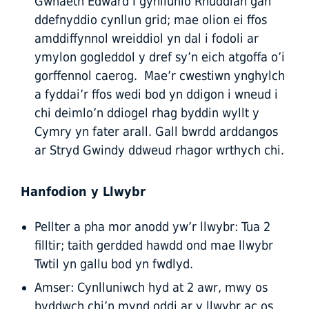
Gwnaeth Edward I gynllunio Rhuddlan gan
ddefnyddio cynllun grid; mae olion ei ffos
amddiffynnol wreiddiol yn dal i fodoli ar
ymylon gogleddol y dref sy’n eich atgoffa o’i
gorffennol caerog. Mae’r cwestiwn ynghylch
a fyddai’r ffos wedi bod yn ddigon i wneud i
chi deimlo’n ddiogel rhag byddin wyllt y
Cymry yn fater arall. Gall bwrdd arddangos
ar Stryd Gwindy ddweud rhagor wrthych chi.
Hanfodion y Llwybr
Pellter a pha mor anodd yw’r llwybr: Tua 2
filltir; taith gerdded hawdd ond mae llwybr
Twtil yn gallu bod yn fwdlyd.
Amser: Cynlluniwch hyd at 2 awr, mwy os
byddwch chi’n mynd oddi ar y llwybr ac os