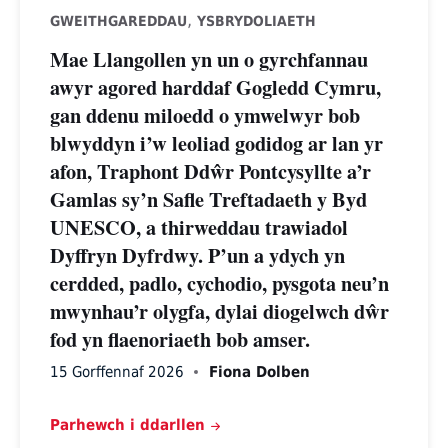
,
GWEITHGAREDDAU
YSBRYDOLIAETH
Mae Llangollen yn un o gyrchfannau
awyr agored harddaf Gogledd Cymru,
gan ddenu miloedd o ymwelwyr bob
blwyddyn i’w leoliad godidog ar lan yr
afon, Traphont Ddŵr Pontcysyllte a’r
Gamlas sy’n Safle Treftadaeth y Byd
UNESCO, a thirweddau trawiadol
Dyffryn Dyfrdwy. P’un a ydych yn
cerdded, padlo, cychodio, pysgota neu’n
mwynhau’r olygfa, dylai diogelwch dŵr
fod yn flaenoriaeth bob amser.
15 Gorffennaf 2026
Fiona Dolben
Parhewch i ddarllen