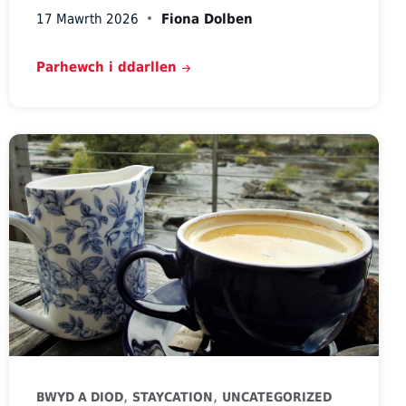
17 Mawrth 2026
Fiona Dolben
Parhewch i ddarllen
,
,
BWYD A DIOD
STAYCATION
UNCATEGORIZED