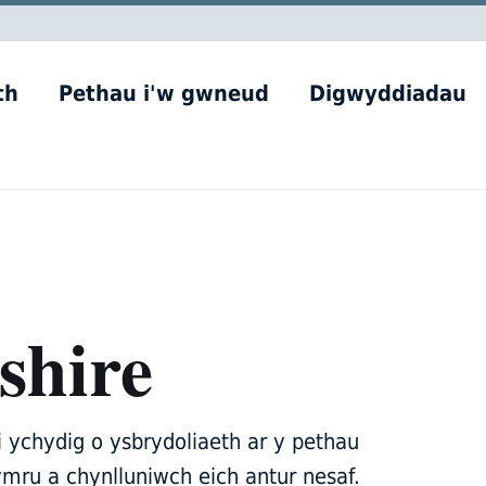
th
Pethau i'w gwneud
Digwyddiadau
shire
i ychydig o ysbrydoliaeth ar y pethau
mru a chynlluniwch eich antur nesaf.