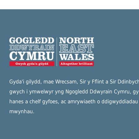
Gyda'i gilydd, mae Wrecsam, Sir y Fflint a Sir Ddinbyc
gwych i ymwelwyr yng Ngogledd Ddwyrain Cymru, g
hanes a chelf gyfoes, ac amrywiaeth o ddigwyddiadau a
mwynhau.