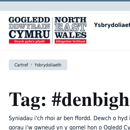
Skip
Skip
Skip
to
to
to
content
main
footer
navigation
Ysbrydoliae
Cartref
Ysbrydoliaeth
Tag: #denbigh
Syniadau i'ch rhoi ar ben ffordd. Dewch o hyd 
gorau i'w gwneud yn y gornel hon o Ogledd Cy