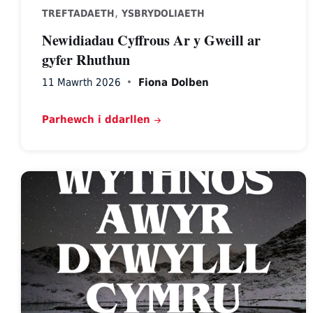
,
TREFTADAETH
YSBRYDOLIAETH
Newidiadau Cyffrous Ar y Gweill ar
gyfer Rhuthun
11 Mawrth 2026
Fiona Dolben
Parhewch i ddarllen