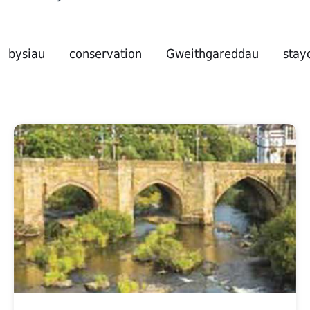
bysiau
conservation
Gweithgareddau
stay