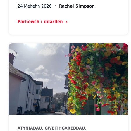
24 Mehefin 2026
Rachel Simpson
Parhewch i ddarllen
,
,
ATYNIADAU
GWEITHGAREDDAU