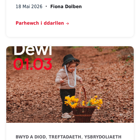
18 Mai 2026
Fiona Dolben
Parhewch i ddarllen
,
,
BWYD A DIOD
TREFTADAETH
YSBRYDOLIAETH