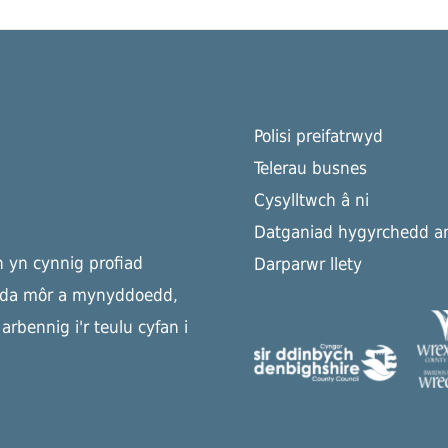
Polisi preifatrwyd
Telerau busnes
Cysylltwch â ni
Datganiad hygyrchedd ar
h yn cynnig profiad
Darparwr llety
yda môr a mynyddoedd,
rbennig i'r teulu cyfan i