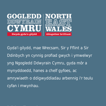
Gyda'i gilydd, mae Wrecsam, Sir y Fflint a Sir
Ddinbych yn cynnig profiad gwych i ymwelwyr
yng Ngogledd Ddwyrain Cymru, gyda môr a
mynyddoedd, hanes a chelf gyfoes, ac
amrywiaeth o ddigwyddiadau arbennig i'r teulu
cyfan i mwynhau.