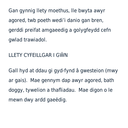
Gan gynnig llety moethus, lle bwyta awyr
agored, twb poeth wedi’i danio gan bren,
gerddi preifat amgaeedig a golygfeydd cefn
gwlad trawiadol.
LLETY CYFEILLGAR I GŴN
Gall hyd at ddau gi gyd-fynd â gwesteion (mwy
ar gais). Mae gennym dap awyr agored, bath
doggy, tywelion a thafliadau. Mae digon o le
mewn dwy ardd gaeëdig.