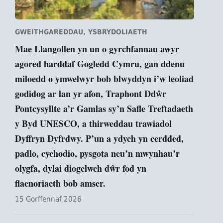
,
GWEITHGAREDDAU
YSBRYDOLIAETH
Mae Llangollen yn un o gyrchfannau awyr
agored harddaf Gogledd Cymru, gan ddenu
miloedd o ymwelwyr bob blwyddyn i’w leoliad
godidog ar lan yr afon, Traphont Ddŵr
Pontcysyllte a’r Gamlas sy’n Safle Treftadaeth
y Byd UNESCO, a thirweddau trawiadol
Dyffryn Dyfrdwy. P’un a ydych yn cerdded,
padlo, cychodio, pysgota neu’n mwynhau’r
olygfa, dylai diogelwch dŵr fod yn
flaenoriaeth bob amser.
15 Gorffennaf 2026