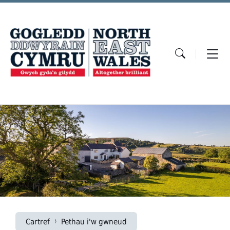
Skip
Skip
Skip
to
to
to
content
main
footer
navigation
Cartref
Pethau i'w gwneud