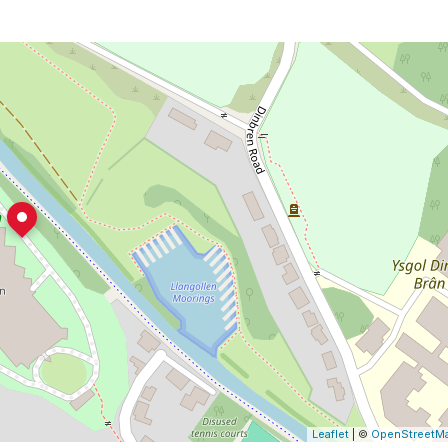
Leaflet
| ©
OpenStreetM