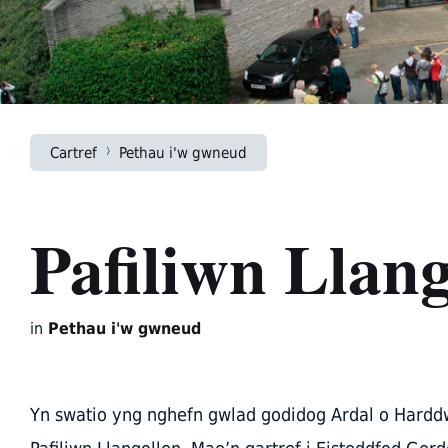
Cartref
Pethau i'w gwneud
Pafiliwn Llang
in
Pethau i'w gwneud
Yn swatio yng nghefn gwlad godidog Ardal o Hardd