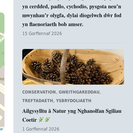
yn cerdded, padlo, cychodio, pysgota neu’n
mwynhau’r olygfa, dylai diogelwch dŵr fod
yn flaenoriaeth bob amser.
15 Gorffennaf 2026
,
,
CONSERVATION
GWEITHGAREDDAU
,
TREFTADAETH
YSBRYDOLIAETH
Ailgysylltu â Natur yng Nghanolfan Sgiliau
Coetir
1 Gorffennaf 2026
ap