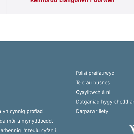
Reilffordd Llangollen i Gorwen
Polisi preifatrwyd
Telerau busnes
Cysylltwch â ni
Datganiad hygyrchedd ar
h yn cynnig profiad
Darparwr llety
yda môr a mynyddoedd,
rbennig i'r teulu cyfan i