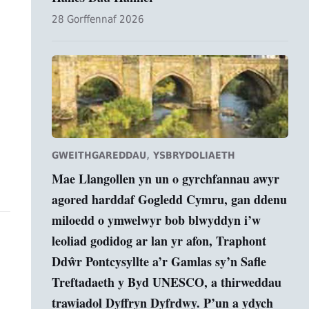
28 Gorffennaf 2026
,
GWEITHGAREDDAU
YSBRYDOLIAETH
Mae Llangollen yn un o gyrchfannau awyr
agored harddaf Gogledd Cymru, gan ddenu
miloedd o ymwelwyr bob blwyddyn i’w
leoliad godidog ar lan yr afon, Traphont
Ddŵr Pontcysyllte a’r Gamlas sy’n Safle
Treftadaeth y Byd UNESCO, a thirweddau
trawiadol Dyffryn Dyfrdwy. P’un a ydych