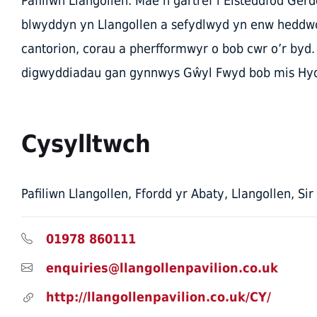
Pafiliwn Llangollen. Mae’n gartref i Eisteddfod Ger
blwyddyn yn Llangollen a sefydlwyd yn enw heddw
cantorion, corau a pherfformwyr o bob cwr o’r byd.
digwyddiadau gan gynnwys Gŵyl Fwyd bob mis Hyd
Cysylltwch
Pafiliwn Llangollen, Ffordd yr Abaty, Llangollen, S
01978 860111
enquiries@llangollenpavilion.co.uk
http://llangollenpavilion.co.uk/CY/