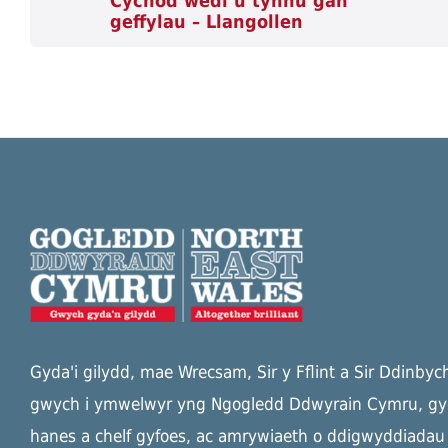
Cychod wedi’u tynnu gan
geffylau – Llangollen
Gyda'i gilydd, mae Wrecsam, Sir y Fflint a Sir Ddinbyc
gwych i ymwelwyr yng Ngogledd Ddwyrain Cymru, g
hanes a chelf gyfoes, ac amrywiaeth o ddigwyddiadau a