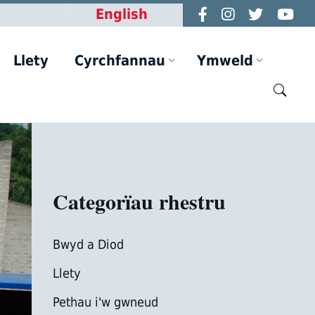
English
Llety
Cyrchfannau
Ymweld
Categorïau rhestru
Bwyd a Diod
Llety
Pethau i'w gwneud