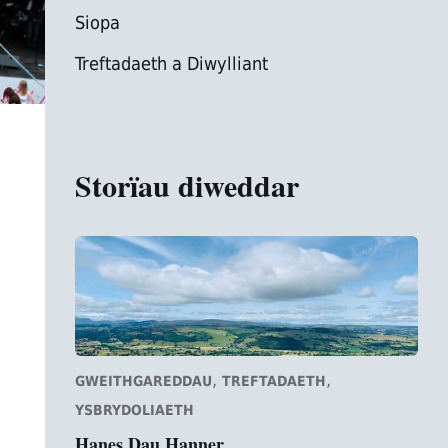
Siopa
Treftadaeth a Diwylliant
Storïau diweddar
,
,
GWEITHGAREDDAU
TREFTADAETH
YSBRYDOLIAETH
Hanes Dau Hanner