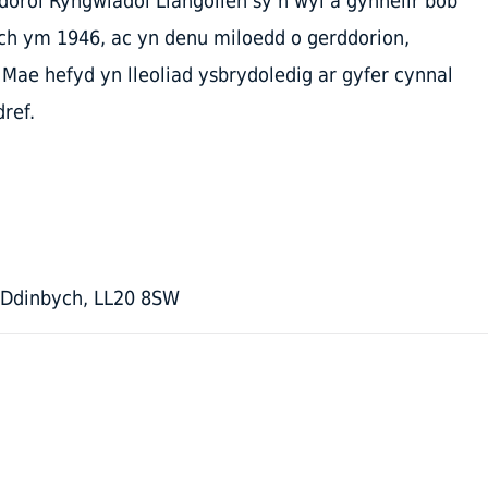
ddorol Ryngwladol Llangollen sy’n ŵyl a gynhelir bob
ch ym 1946, ac yn denu miloedd o gerddorion,
 Mae hefyd yn lleoliad ysbrydoledig ar gyfer cynnal
ref.
ir Ddinbych, LL20 8SW